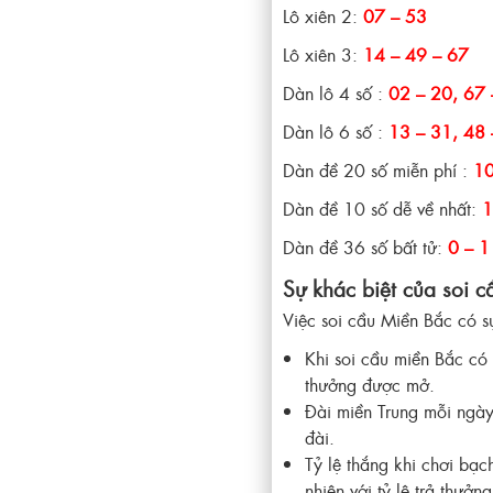
Lô xiên 2:
07 – 53
Lô xiên 3:
14 – 49 – 67
Dàn lô 4 số :
02 – 20, 67 
Dàn lô 6 số :
13 – 31, 48 
Dàn đề 20 số miễn phí :
10,
Dàn đề 10 số dễ về nhất:
1
Dàn đề 36 số bất tử:
0 – 1
Sự khác biệt của soi c
Việc soi cầu Miền Bắc có sự
Khi soi cầu miền Bắc có
thưởng được mở.
Đài miền Trung mỗi ngày
đài.
Tỷ lệ thắng khi chơi bạc
nhiên với tỷ lệ trả thưởn