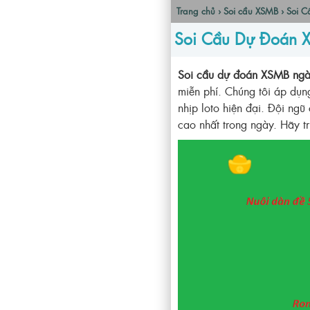
Trang chủ
›
Soi cầu XSMB
›
Soi C
Soi Cầu Dự Đoán 
Soi cầu dự đoán XSMB n
miễn phí. Chúng tôi áp dụng
nhịp loto hiện đại. Đội ngũ
cao nhất trong ngày. Hãy t