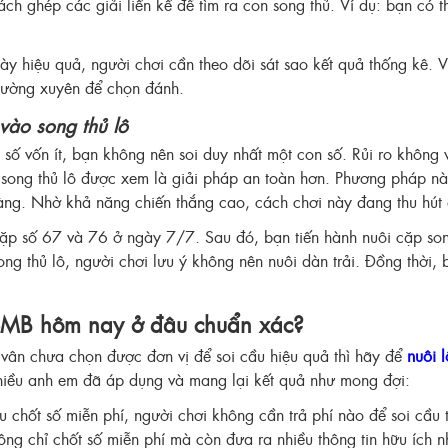
ách ghép các giải liền kề để tìm ra con song thủ. Ví dụ: bạn có 
 hiệu quả, người chơi cần theo dõi sát sao kết quả thống kê. V
thường xuyên để chọn đánh.
vào song thủ lô
 số vốn ít, bạn không nên soi duy nhất một con số. Rủi ro không 
 song thủ lô được xem là giải pháp an toàn hơn. Phương pháp n
 ràng. Nhờ khả năng chiến thắng cao, cách chơi này đang thu hú
cặp số 67 và 76 ở ngày 7/7. Sau đó, bạn tiến hành nuôi cặp so
ng thủ lô, người chơi lưu ý không nên nuôi dàn trải. Đồng thời, 
SMB hôm nay ở đâu chuẩn xác?
ân chưa chọn được đơn vị để soi cầu hiệu quả thì hãy để
nuôi 
hiều anh em đã áp dụng và mang lại kết quả như mong đợi:
ầu chốt số miễn phí, người chơi không cần trả phí nào để soi cầu 
ông chỉ chốt số miễn phí mà còn đưa ra nhiều thông tin hữu ích n