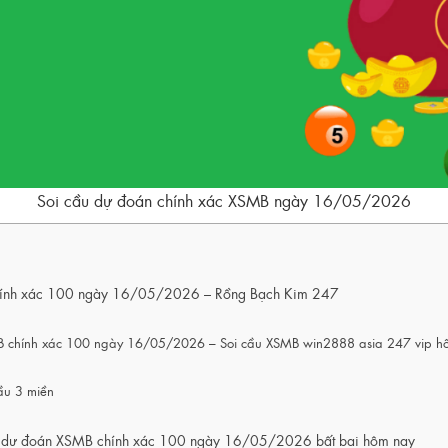
Soi cầu dự đoán chính xác XSMB ngày 16/05/2026
hính xác 100 ngày 16/05/2026 – Rồng Bạch Kim 247
B chính xác 100 ngày 16/05/2026 – Soi cầu XSMB win2888 asia 247 vip h
cầu 3 miền
u dự đoán XSMB chính xác 100 ngày 16/05/2026 bất bại hôm nay