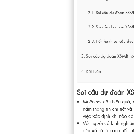
Soi cầu dự đoán XSM
Soi cầu dự đoán XSMB
Tiến hành soi cầu dựa
Soi cầu dự đoán XSMB hô
Kết Luận
Soi cầu dự đoán 
Muốn soi cầu hiệu quả, 
nắm thông tin chi tiết v
việc xác định khi nào c
Với người có kinh nghiệm
của xổ số là cao nhất th