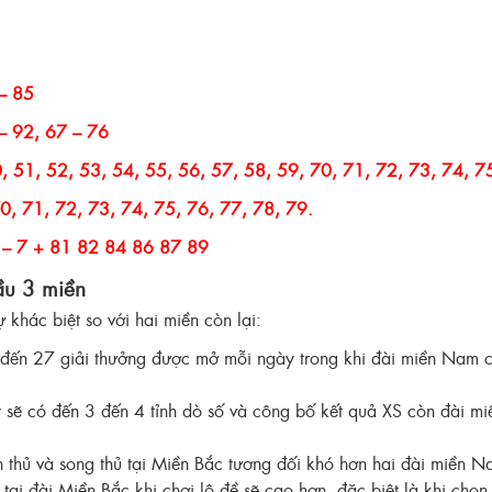
– 85
– 92, 67 – 76
 51, 52, 53, 54, 55, 56, 57, 58, 59, 70, 71, 72, 73, 74, 75
0, 71, 72, 73, 74, 75, 76, 77, 78, 79
.
 – 7 + 81 82 84 86 87 89
ầu 3 miền
 khác biệt so với hai miền còn lại:
 đến 27 giải thưởng được mở mỗi ngày trong khi đài miền Nam 
 sẽ có đến 3 đến 4 tỉnh dò số và công bố kết quả XS còn đài mi
h thủ và song thủ tại Miền Bắc tương đối khó hơn hai đài miền 
g tại đài Miền Bắc khi chơi lô đề sẽ cao hơn, đặc biệt là khi chọn