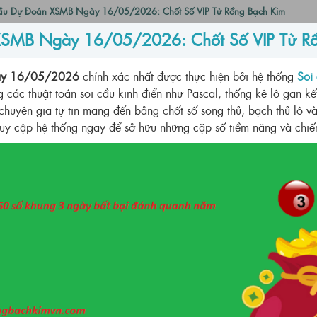
ầu Dự Đoán XSMB Ngày 16/05/2026: Chốt Số VIP Từ Rồng Bạch Kim
XSMB Ngày 16/05/2026: Chốt Số VIP Từ R
gày 16/05/2026
chính xác nhất được thực hiện bởi hệ thống
Soi
 các thuật toán soi cầu kinh điển như Pascal, thống kê lô gan kế
 chuyên gia tự tin mang đến bảng chốt số song thủ, bạch thủ lô và
ruy cập hệ thống ngay để sở hữu những cặp số tiềm năng và chiến