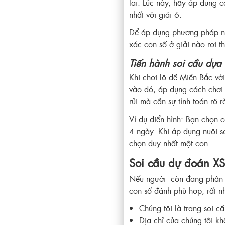
lại. Lúc này, hãy áp dụng c
nhất với giải 6.
Để áp dụng phương pháp này
xác con số ở giải nào rơi 
Tiến hành soi cầu dựa 
Khi chơi lô đề Miền Bắc với
vào đó, áp dụng cách chơi
rủi mà cần sự tính toán rõ
Ví dụ điển hình: Bạn chọn 
4 ngày. Khi áp dụng nuôi so
chọn duy nhất một con.
Soi cầu dự đoán X
Nếu người còn đang phân v
con số đánh phù hợp, rất n
Chúng tôi là trang soi c
Địa chỉ của chúng tôi kh