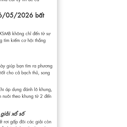
16/05/2026 bất
 XSMB không chỉ đến từ sự
 tìm kiếm cơ hội thắng
này giúp bạn tìm ra phương
tốt cho cả bạch thủ, song
Khi áp dụng đánh lô khung,
n nuôi theo khung từ 2 đến
giải xổ số
t rơi gấp đôi các giải còn