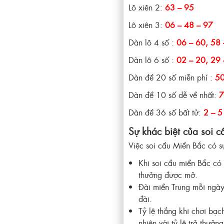
Lô xiên 2:
63 – 95
Lô xiên 3:
06 – 48 – 97
Dàn lô 4 số :
06 – 60, 58 
Dàn lô 6 số :
02 – 20, 29 
Dàn đề 20 số miễn phí :
50,
Dàn đề 10 số dễ về nhất:
7
Dàn đề 36 số bất tử:
2 – 5
Sự khác biệt của soi c
Việc soi cầu Miền Bắc có sự
Khi soi cầu miền Bắc có
thưởng được mở.
Đài miền Trung mỗi ngày
đài.
Tỷ lệ thắng khi chơi bạc
nhiên với tỷ lệ trả thưởn