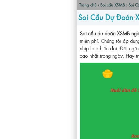
Trang chủ
›
Soi cầu XSMB
›
Soi C
Soi Cầu Dự Đoán 
Soi cầu dự đoán XSMB n
miễn phí. Chúng tôi áp dụng
nhịp loto hiện đại. Đội ngũ
cao nhất trong ngày. Hãy t