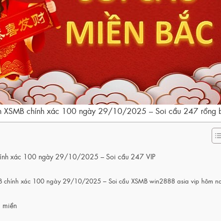
n XSMB chính xác 100 ngày 29/10/2025 – Soi cầu 247 rồng b
ính xác 100 ngày 29/10/2025 – Soi cầu 247 VIP
B chính xác 100 ngày 29/10/2025 – Soi cầu XSMB win2888 asia vip hôm n
3 miền