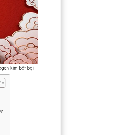
ạch kim bất bại
ay