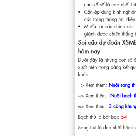
của xổ số là cao nhất th
Cần áp dụng kinh nghiệm
các trang thông tin, diễn
Muốn soi cầu chính xác 
giành được chiến thắng t
Soi cầu dự đoán XSM
hôm nay
Dưới đây là những con số đ
xuất hiện trong bằng kết q
khảo:
=> Xem thêm:
Nuôi song th
=> Xem thêm:
Nuôi bạch t
=> Xem thêm:
3 càng khun
Bạch thủ lô bất bại:
54
Song thủ lô đẹp nhất hôm 