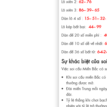
Lô xiên 2:
62– 76
Lô xiên 3:
86– 39– 65
Dàn lô 4 số :
15– 51– 32-
Lô kép bất bại:
44– 99
Dàn đề 20 số miễn phí :
4
Dàn đề 10 số dễ về nhất:
6
Dàn đề 36 số bất tử:
6-4-2
Sự khác biệt của so
Việc soi cầu Miền Bắc có sự
Khi soi cầu miền Bắc có
thưởng được mở.
Đài miền Trung mỗi ngày
đài.
Tỷ lệ thắng khi chơi bạc
nhiên với tỷ lệ trả thưởn