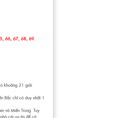
5, 66, 67, 68, 69.
có khoảng 21 giải
ền Bắc chỉ có duy nhất 1
Nam và Miền Trung. Tuy
 nhà cái uy tín để cá