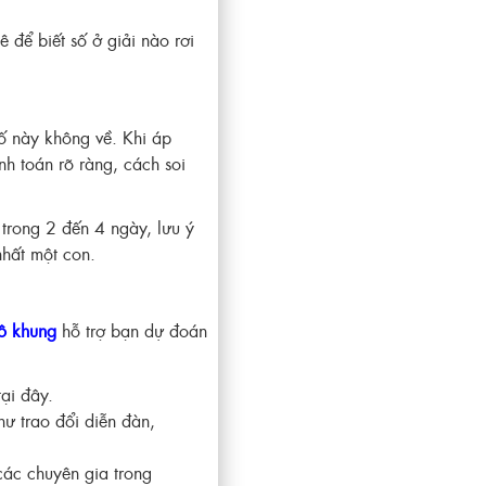
 để biết số ở giải nào rơi
số này không về. Khi áp
h toán rõ ràng, cách soi
trong 2 đến 4 ngày, lưu ý
nhất một con.
lô khung
hỗ trợ bạn dự đoán
tại đây.
hư trao đổi diễn đàn,
các chuyên gia trong