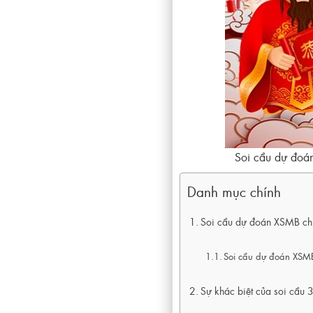
Soi cầu dự đoá
Danh mục chính
Soi cầu dự đoán XSMB ch
Soi cầu dự đoán XSM
Sự khác biệt của soi cầu 