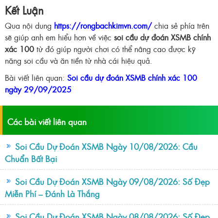
Kết Luận
Qua nội dung
https://rongbachkimvn.com/
chia sẻ phía trên
sẽ giúp anh em hiểu hơn về việc
soi cầu dự đoán XSMB chính
xác 100
từ đó giúp người chơi có thể nâng cao được kỹ
năng soi cầu và ăn tiền từ nhà cái hiệu quả.
Bài viết liên quan:
Soi cầu dự đoán XSMB chính xác 100
ngày 29/09/2025
Các bài viết liên quan
Soi Cầu Dự Đoán XSMB Ngày 10/08/2026: Cầu
Chuẩn Bất Bại
Soi Cầu Dự Đoán XSMB Ngày 09/08/2026: Số Đẹp
Miễn Phí – Đánh Là Thắng
Soi Cầu Dự Đoán XSMB Ngày 08/08/2026: Số Đẹp