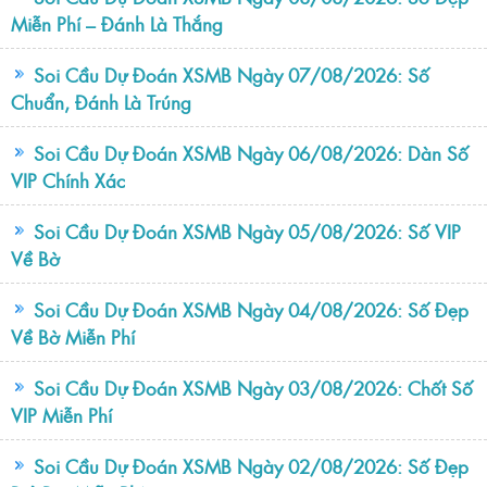
Miễn Phí – Đánh Là Thắng
Soi Cầu Dự Đoán XSMB Ngày 07/08/2026: Số
Chuẩn, Đánh Là Trúng
Soi Cầu Dự Đoán XSMB Ngày 06/08/2026: Dàn Số
VIP Chính Xác
Soi Cầu Dự Đoán XSMB Ngày 05/08/2026: Số VIP
Về Bờ
Soi Cầu Dự Đoán XSMB Ngày 04/08/2026: Số Đẹp
Về Bờ Miễn Phí
Soi Cầu Dự Đoán XSMB Ngày 03/08/2026: Chốt Số
VIP Miễn Phí
Soi Cầu Dự Đoán XSMB Ngày 02/08/2026: Số Đẹp