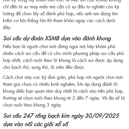
chỉ đến từ sự may mắn mà cần có sự đầu tư nghiên cứu kỹ
lưỡng để chọn lấy số đánh phù hợp, nếu anh em đang tìm
kiếm cơ hội thắng lớn thì tham khảo ngay các cách dưới
đây:
Soi cầu dự đoán XSMB dựa vào đánh khung
Nếu bạn là người chơi mới đừng ngại mà hãy khám phá
nhiều cách soi cầu để có cho mình phương pháp soi cầu phù
hợp nhất, cách nuôi theo lô khung là cách soi được áp dụng
cho bạch thủ, song thủ, lô xiên đều được.
Cách chơi này cực kỳ đơn giản, phù hợp với người chơi mới
tham gia chưa có nhiều kinh nghiệm, khi áp dụng đánh lô
khung điều bạn quan tâm duy nhất là cách vào tiền phù hợp,
thường sẽ chọn nuôi theo khung từ 2 đến 7 ngày. Và đa số là
chọn nuôi theo khung 3 ngày.
Soi cầu 247 rồng bạch kim ngày 30/09/2025
dựa vào nối các giải xổ số