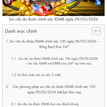
Soi cầu dự đoán chính xác XSMB ngày 09/05/2026
Danh mục chính
Soi cầu dự đoán XSMB chính xác 100 ngày 09/05/2026 –
Rồng Bạch Kim 247
Soi cầu dự đoán XSMB chính xác 100 ngày 09/05/2026
– Soi cầu XSMB win2888 asia 247 vip hôm nay
Sự khác biệt của soi cầu 3 miền
Các phương pháp soi cầu dự đoán XSMB chính xác 100
ngày 09/05/2026 bất bại hôm nay
Soi cầu dự đoán XSMB dựa vào đánh khung