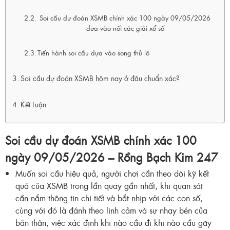
Soi cầu dự đoán XSMB chính xác 100 ngày 09/05/2026
dựa vào nối các giải xổ số
Tiến hành soi cầu dựa vào song thủ lô
Soi cầu dự đoán XSMB hôm nay ở đâu chuẩn xác?
Kết Luận
Soi cầu dự đoán XSMB chính xác 100
ngày 09/05/2026 – Rồng Bạch Kim 247
Muốn soi cầu hiệu quả, người chơi cần theo dõi kỹ kết
quả của XSMB trong lần quay gần nhất, khi quan sát
cần nắm thông tin chi tiết và bắt nhịp với các con số,
cùng với đó là đánh theo linh cảm và sự nhạy bén của
bản thân, việc xác định khi nào cầu đi khi nào cầu gãy