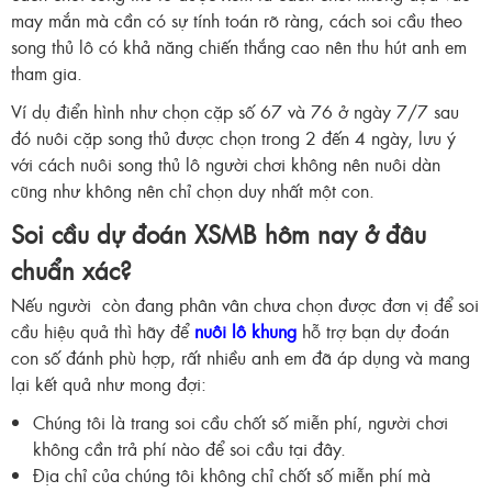
may mắn mà cần có sự tính toán rõ ràng, cách soi cầu theo
song thủ lô có khả năng chiến thắng cao nên thu hút anh em
tham gia.
Ví dụ điển hình như chọn cặp số 67 và 76 ở ngày 7/7 sau
đó nuôi cặp song thủ được chọn trong 2 đến 4 ngày, lưu ý
với cách nuôi song thủ lô người chơi không nên nuôi dàn
cũng như không nên chỉ chọn duy nhất một con.
Soi cầu dự đoán XSMB hôm nay ở đâu
chuẩn xác?
Nếu người còn đang phân vân chưa chọn được đơn vị để soi
cầu hiệu quả thì hãy để
nuôi lô khung
hỗ trợ bạn dự đoán
con số đánh phù hợp, rất nhiều anh em đã áp dụng và mang
lại kết quả như mong đợi:
Chúng tôi là trang soi cầu chốt số miễn phí, người chơi
không cần trả phí nào để soi cầu tại đây.
Địa chỉ của chúng tôi không chỉ chốt số miễn phí mà