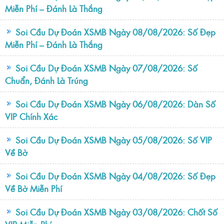
Miễn Phí – Đánh Là Thắng
Soi Cầu Dự Đoán XSMB Ngày 08/08/2026: Số Đẹp
Miễn Phí – Đánh Là Thắng
Soi Cầu Dự Đoán XSMB Ngày 07/08/2026: Số
Chuẩn, Đánh Là Trúng
Soi Cầu Dự Đoán XSMB Ngày 06/08/2026: Dàn Số
VIP Chính Xác
Soi Cầu Dự Đoán XSMB Ngày 05/08/2026: Số VIP
Về Bờ
Soi Cầu Dự Đoán XSMB Ngày 04/08/2026: Số Đẹp
Về Bờ Miễn Phí
Soi Cầu Dự Đoán XSMB Ngày 03/08/2026: Chốt Số